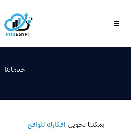
خدماتنا
يمكننا تحويل
افكارك للواقع